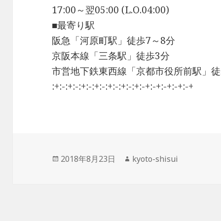
17:00～翌05:00 (L.O.04:00)
■最寄り駅
阪急「河原町駅」徒歩7～8分
京阪本線「三条駅」徒歩3分
市営地下鉄東西線「京都市役所前駅」徒
:+:-:+:-:+:-:+:-:+:-:+:-:+:-+:-+:-+:-+:-+
投
2018年8月23日
作
kyoto-shisui
稿
成
日:
者